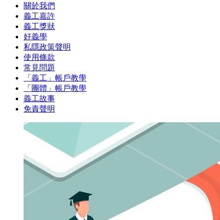
關於我們
義工嘉許
義工獎狀
好義學
私隱政策聲明
使用條款
常見問題
「義工」帳戶教學
「團體」帳戶教學
義工故事
免責聲明